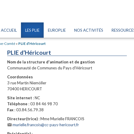
ACCUEIL
LES PLIE
EUROPLIE
NOS ACTIVITÉS
RESSOURCE
he-Comté
»
PLIE d’Héricourt
PLIE d’Héricourt
Nom de la structure d'animation et de gestion
Communauté de Communes du Pays d'Héricourt
Coordonnées
3 rue Martin Niemöller
70400 HERICOURT
Site internet
: NC
Téléphone
: 03 84 46 98 70
Fax
: 03.84.56.79.38
Directeur(trice)
: Mme Murielle FRANCOIS
murielle.francois@cc-pays-hericourt.fr
Président(e)
: